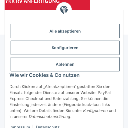
(Mindesttabnahmemenge 10 Stück je Länge und Farbe)
Alle akzeptieren
Konfigurieren
Informationen
Ablehnen
Gesetzliche Informationen
Wie wir Cookies & Co nutzen
Durch Klicken auf „Alle akzeptieren“ gestatten Sie den
Einsatz folgender Dienste auf unserer Website: PayPal
Vertrag widerrufen
Express Checkout und Ratenzahlung. Sie können die
Einstellung jederzeit ändern (Fingerabdruck-Icon links
unten). Weitere Details finden Sie unter
Konfigurieren
und
in unserer
Datenschutzerklärung
.
Impressum
|
Datenschutz
* Alle Preise zzgl. gesetzlicher USt., zzgl.
Versand