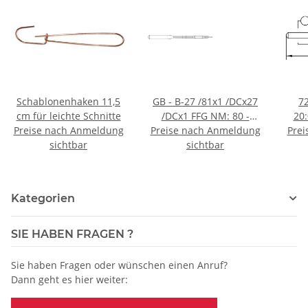
Schablonenhaken 11,5
GB - B-27 /81x1 /DCx27
7
cm für leichte Schnitte
/DCx1 FFG NM: 80 -
20:
Preise nach Anmeldung
Preise nach Anmeldung
773912 - Preis per 10
Prei
Nad
sichtbar
Stück - VE 100 Stück
sichtbar
pro
Kategorien
SIE HABEN FRAGEN ?
Sie haben Fragen oder wünschen einen Anruf?
Dann geht es hier weiter: