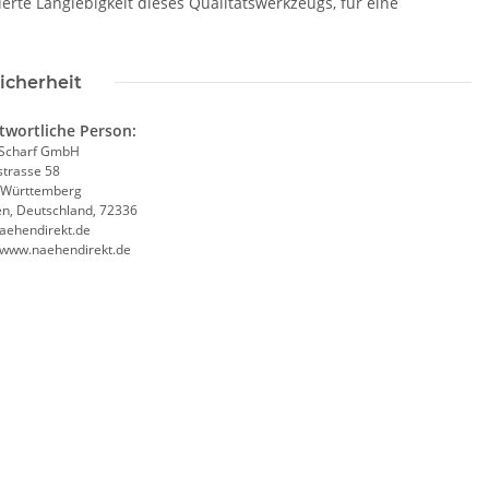
erte Langlebigkeit dieses Qualitätswerkzeugs, für eine
icherheit
twortliche Person:
Scharf GmbH
trasse 58
-Württemberg
en, Deutschland, 72336
aehendirekt.de
//www.naehendirekt.de