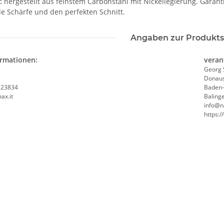
:
hergestellt aus feinstem Carbonstahl mit Nickellegierung. Garanti
e Schärfe und den perfekten Schnitt.
Angaben zur Produkts
ormationen:
veran
Georg 
Donaus
, 23834
Baden
ax.it
Baling
info@n
https: