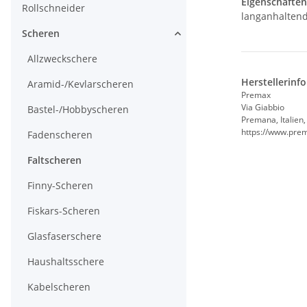
Eigenschaften
Rollschneider
langanhaltend
Scheren
Allzweckschere
Herstellerinf
Aramid-/Kevlarscheren
Premax
Via Giabbio
Bastel-/Hobbyscheren
Premana, Italien
https://www.prem
Fadenscheren
Faltscheren
Finny-Scheren
Fiskars-Scheren
Glasfaserschere
Haushaltsschere
Kabelscheren