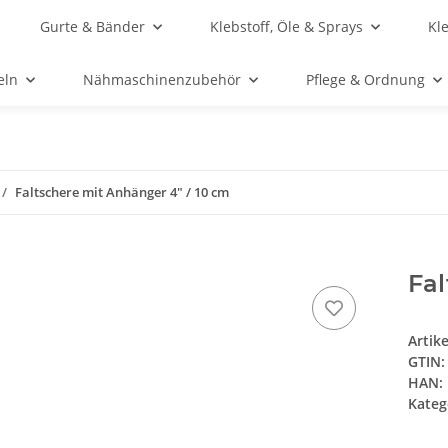
Gurte & Bänder
Klebstoff, Öle & Sprays
Kl
eln
Nähmaschinenzubehör
Pflege & Ordnung
Faltschere mit Anhänger 4" / 10 cm
Fal
Artik
GTIN:
HAN:
Kateg