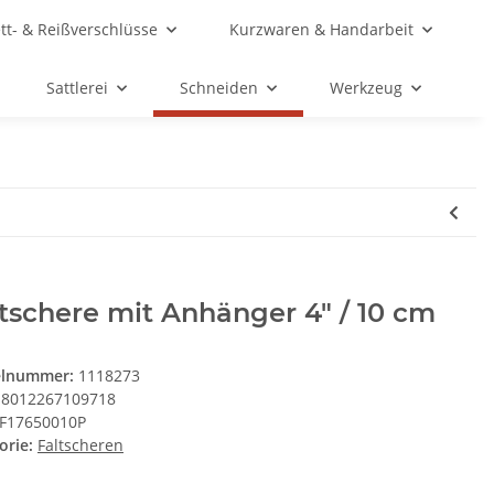
ett- & Reißverschlüsse
Kurzwaren & Handarbeit
Sattlerei
Schneiden
Werkzeug
tschere mit Anhänger 4" / 10 cm
elnummer:
1118273
8012267109718
F17650010P
orie:
Faltscheren