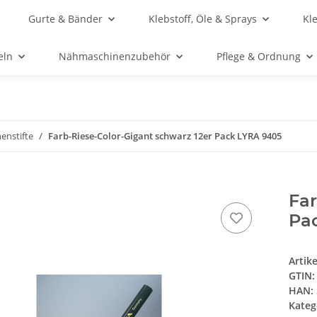
Gurte & Bänder
Klebstoff, Öle & Sprays
Kl
eln
Nähmaschinenzubehör
Pflege & Ordnung
enstifte
Farb-Riese-Color-Gigant schwarz 12er Pack LYRA 9405
Far
Pa
Artik
GTIN:
HAN:
Kateg