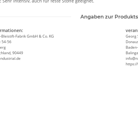
n:
Sehr intensiv, auch für feste Stoffe geeignet.
Angaben zur Produkts
ormationen:
veran
a-Bleistift-Fabrik GmbH & Co. KG
Georg 
e 54-56
Donaus
erg
Baden
chland, 90449
Baling
industrial.de
info@n
https: