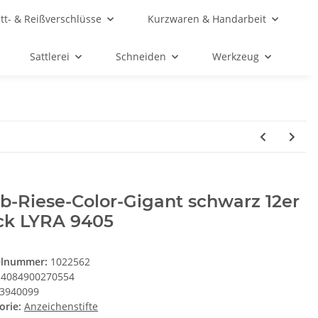
ett- & Reißverschlüsse
Kurzwaren & Handarbeit
Sattlerei
Schneiden
Werkzeug
b-Riese-Color-Gigant schwarz 12er
ck LYRA 9405
elnummer:
1022562
4084900270554
3940099
orie:
Anzeichenstifte