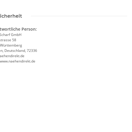
icherheit
twortliche Person:
Scharf GmbH
trasse 58
-Württemberg
en, Deutschland, 72336
aehendirekt.de
//www.naehendirekt.de