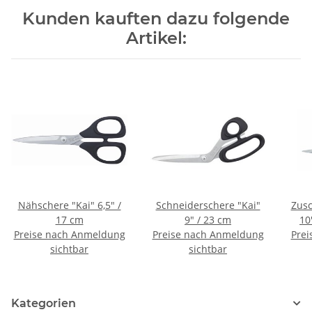
Kunden kauften dazu folgende
Artikel:
Nähschere "Kai" 6,5" /
Schneiderschere "Kai"
Zusc
17 cm
9" / 23 cm
10
Preise nach Anmeldung
Preise nach Anmeldung
Prei
sichtbar
sichtbar
Kategorien