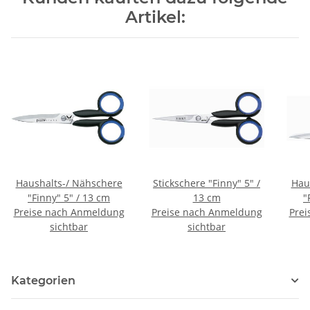
Artikel:
Haushalts-/ Nähschere
Stickschere "Finny" 5" /
Hau
"Finny" 5" / 13 cm
13 cm
"
Preise nach Anmeldung
Preise nach Anmeldung
Prei
sichtbar
sichtbar
Kategorien