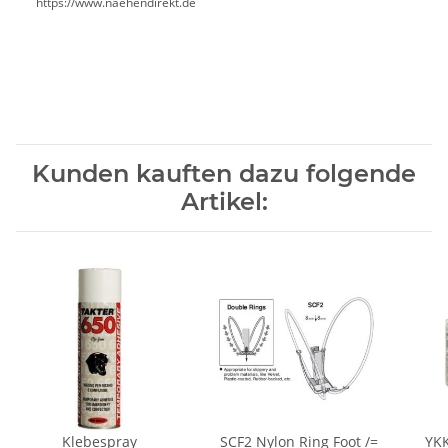
https://www.naehendirekt.de
Kunden kauften dazu folgende
Artikel:
Klebespray
SCF2 Nylon Ring Foot /=
YKK