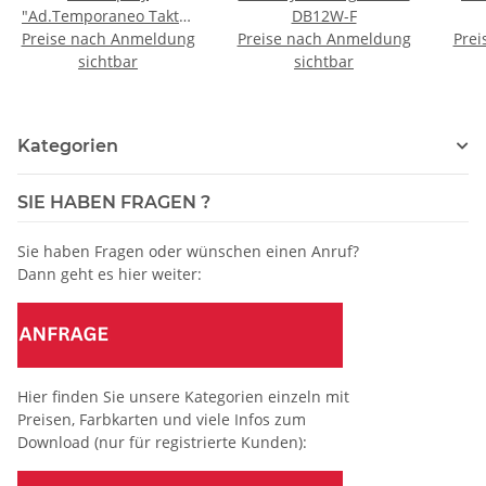
"Ad.Temporaneo Takter
DB12W-F
Preise nach Anmeldung
650" Dose á 500ml
Preise nach Anmeldung
Prei
sichtbar
sichtbar
Kategorien
SIE HABEN FRAGEN ?
Sie haben Fragen oder wünschen einen Anruf?
Dann geht es hier weiter:
Hier finden Sie unsere Kategorien einzeln mit
Preisen, Farbkarten und viele Infos zum
Download (nur für registrierte Kunden):