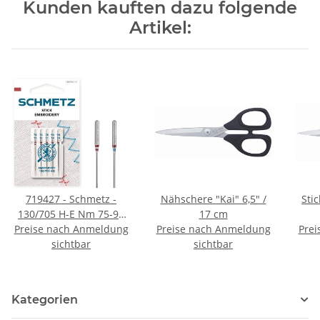
Kunden kauften dazu folgende
Artikel:
719427 - Schmetz -
Nähschere "Kai" 6,5" /
Stic
130/705 H-E Nm 75-90
17 cm
Preise nach Anmeldung
SB5-Karte / Nadeldicke:
Preise nach Anmeldung
Prei
75-90 / Preis pro Karte
sichtbar
sichtbar
Kategorien