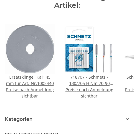
Artikel:
Ersatzklinge "Kai" 45
718707 - Schmetz -
Sch
mm für Art.-Nr.1002440
130/705 H Nm 70-90
Preise nach Anmeldung
SB10-Karte / Nadeldicke
Preise nach Anmeldung
Prei
sichtbar
sichtbar
= 70-90 / Preis pro Karte
Kategorien