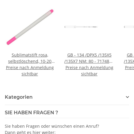
Sublimatstift rosa,
GB - 134 /DPX5 /135X5
GB - 134 /DPX5 /
selbstlöschend, 10-20
/135X7 NM: 80 - 717482 -
/135
Preise nach Anmeldung
Std.
Preise nach Anmeldung
Preis per 10 Stück - VE
Prei
Pre
sichtbar
100 Stück
sichtbar
Kategorien
SIE HABEN FRAGEN ?
Sie haben Fragen oder wünschen einen Anruf?
Dann geht es hier weiter: