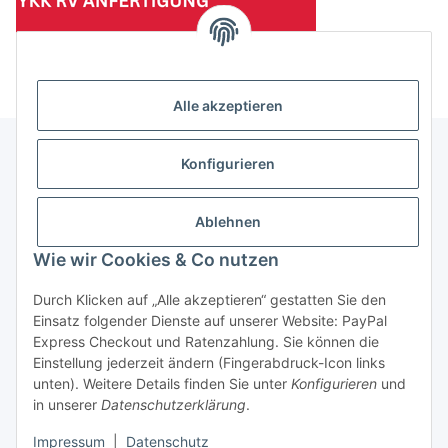
(Mindesttabnahmemenge 10 Stück je Länge und Farbe)
Alle akzeptieren
Konfigurieren
Informationen
Ablehnen
Gesetzliche Informationen
Wie wir Cookies & Co nutzen
Durch Klicken auf „Alle akzeptieren“ gestatten Sie den
Einsatz folgender Dienste auf unserer Website: PayPal
Vertrag widerrufen
Express Checkout und Ratenzahlung. Sie können die
Einstellung jederzeit ändern (Fingerabdruck-Icon links
unten). Weitere Details finden Sie unter
Konfigurieren
und
in unserer
Datenschutzerklärung
.
Impressum
|
Datenschutz
* Alle Preise zzgl. gesetzlicher USt., zzgl.
Versand