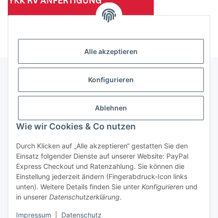
(Mindesttabnahmemenge 10 Stück je Länge und Farbe)
Alle akzeptieren
Konfigurieren
Informationen
Ablehnen
Gesetzliche Informationen
Wie wir Cookies & Co nutzen
Durch Klicken auf „Alle akzeptieren“ gestatten Sie den
Einsatz folgender Dienste auf unserer Website: PayPal
Vertrag widerrufen
Express Checkout und Ratenzahlung. Sie können die
Einstellung jederzeit ändern (Fingerabdruck-Icon links
unten). Weitere Details finden Sie unter
Konfigurieren
und
in unserer
Datenschutzerklärung
.
Impressum
|
Datenschutz
* Alle Preise zzgl. gesetzlicher USt., zzgl.
Versand