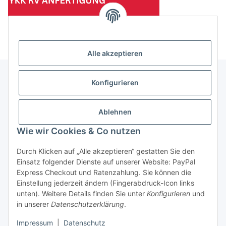
(Mindesttabnahmemenge 10 Stück je Länge und Farbe)
Alle akzeptieren
Konfigurieren
Informationen
Ablehnen
Gesetzliche Informationen
Wie wir Cookies & Co nutzen
Durch Klicken auf „Alle akzeptieren“ gestatten Sie den
Einsatz folgender Dienste auf unserer Website: PayPal
Vertrag widerrufen
Express Checkout und Ratenzahlung. Sie können die
Einstellung jederzeit ändern (Fingerabdruck-Icon links
unten). Weitere Details finden Sie unter
Konfigurieren
und
in unserer
Datenschutzerklärung
.
Impressum
|
Datenschutz
* Alle Preise zzgl. gesetzlicher USt., zzgl.
Versand