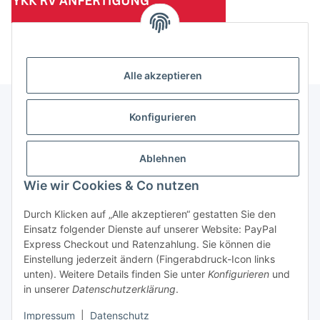
(Mindesttabnahmemenge 10 Stück je Länge und Farbe)
Alle akzeptieren
Konfigurieren
Informationen
Ablehnen
Gesetzliche Informationen
Wie wir Cookies & Co nutzen
Durch Klicken auf „Alle akzeptieren“ gestatten Sie den
Einsatz folgender Dienste auf unserer Website: PayPal
Vertrag widerrufen
Express Checkout und Ratenzahlung. Sie können die
Einstellung jederzeit ändern (Fingerabdruck-Icon links
unten). Weitere Details finden Sie unter
Konfigurieren
und
in unserer
Datenschutzerklärung
.
Impressum
|
Datenschutz
* Alle Preise zzgl. gesetzlicher USt., zzgl.
Versand