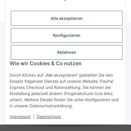
(Mindesttabnahmemenge 10 Stück je Länge und Farbe)
Alle akzeptieren
Konfigurieren
Informationen
Ablehnen
Gesetzliche Informationen
Wie wir Cookies & Co nutzen
Durch Klicken auf „Alle akzeptieren“ gestatten Sie den
Einsatz folgender Dienste auf unserer Website: PayPal
Vertrag widerrufen
Express Checkout und Ratenzahlung. Sie können die
Einstellung jederzeit ändern (Fingerabdruck-Icon links
unten). Weitere Details finden Sie unter
Konfigurieren
und
in unserer
Datenschutzerklärung
.
Impressum
|
Datenschutz
* Alle Preise zzgl. gesetzlicher USt., zzgl.
Versand