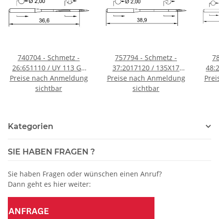
740704 - Schmetz -
757794 - Schmetz -
7
26:651110 / UY 113 GS
37:2017120 / 135X17
48:
Preise nach Anmeldung
Nadeldicke: 110 / Preis
SERV 7 Nadeldicke: 120 /
Preise nach Anmeldung
Prei
SES 
pro Karte á 10 Nadeln
sichtbar
Preis pro Karte á 10
sichtbar
130
Nadeln
Kategorien
SIE HABEN FRAGEN ?
Sie haben Fragen oder wünschen einen Anruf?
Dann geht es hier weiter: