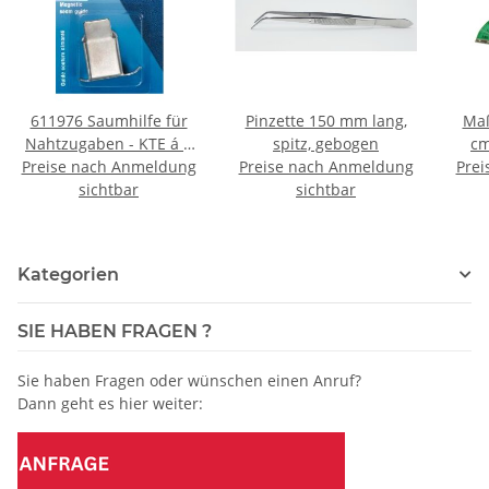
611976 Saumhilfe für
Pinzette 150 mm lang,
Maß
Nahtzugaben - KTE á 1
spitz, gebogen
cm
Preise nach Anmeldung
ST
Preise nach Anmeldung
Prei
sichtbar
sichtbar
Kategorien
SIE HABEN FRAGEN ?
Sie haben Fragen oder wünschen einen Anruf?
Dann geht es hier weiter: