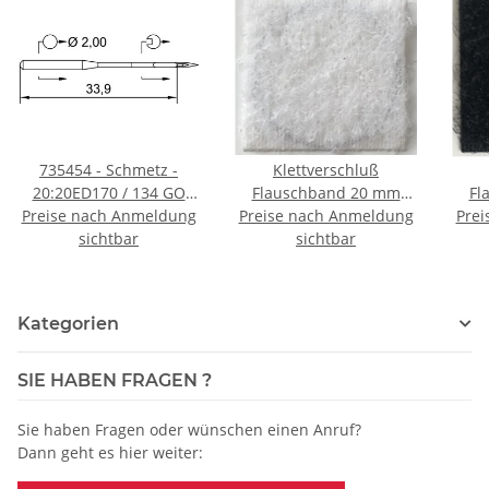
735454 - Schmetz -
Klettverschluß
20:20ED170 / 134 GO
Flauschband 20 mm
Fl
Preise nach Anmeldung
RRT Nadeldicke: 70 /
Preise nach Anmeldung
weiss zum Aufnähen -
schw
Prei
Preis pro Karte á 10
sichtbar
Rolle á 25 m
sichtbar
Nadeln
Kategorien
SIE HABEN FRAGEN ?
Sie haben Fragen oder wünschen einen Anruf?
Dann geht es hier weiter: