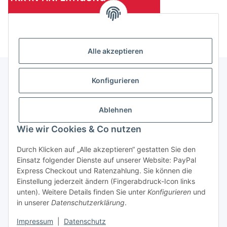
(Mindesttabnahmemenge 10 Stück je Länge und Farbe)
Alle akzeptieren
Konfigurieren
Informationen
Ablehnen
Gesetzliche Informationen
Wie wir Cookies & Co nutzen
Durch Klicken auf „Alle akzeptieren“ gestatten Sie den
Einsatz folgender Dienste auf unserer Website: PayPal
Vertrag widerrufen
Express Checkout und Ratenzahlung. Sie können die
Einstellung jederzeit ändern (Fingerabdruck-Icon links
unten). Weitere Details finden Sie unter
Konfigurieren
und
in unserer
Datenschutzerklärung
.
Impressum
|
Datenschutz
* Alle Preise zzgl. gesetzlicher USt., zzgl.
Versand