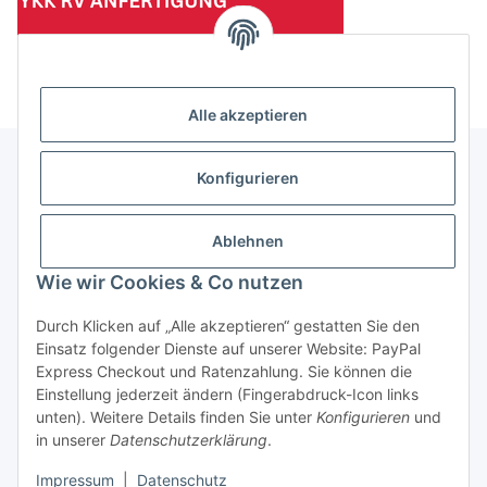
(Mindesttabnahmemenge 10 Stück je Länge und Farbe)
Alle akzeptieren
Konfigurieren
Informationen
Ablehnen
Gesetzliche Informationen
Wie wir Cookies & Co nutzen
Durch Klicken auf „Alle akzeptieren“ gestatten Sie den
Einsatz folgender Dienste auf unserer Website: PayPal
Vertrag widerrufen
Express Checkout und Ratenzahlung. Sie können die
Einstellung jederzeit ändern (Fingerabdruck-Icon links
unten). Weitere Details finden Sie unter
Konfigurieren
und
in unserer
Datenschutzerklärung
.
Impressum
|
Datenschutz
* Alle Preise zzgl. gesetzlicher USt., zzgl.
Versand