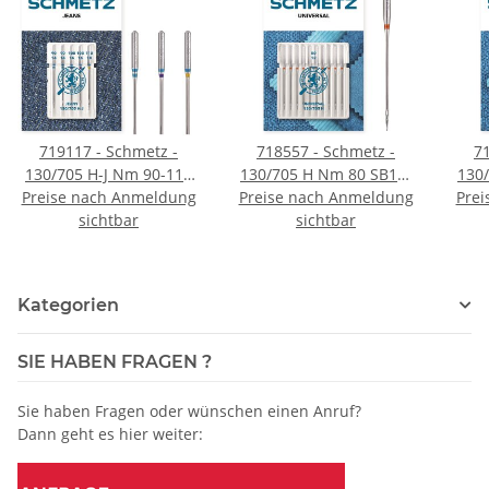
719117 - Schmetz -
718557 - Schmetz -
7
130/705 H-J Nm 90-110
130/705 H Nm 80 SB10-
130/705 
SB5-Karte / Nadeldicke =
Preise nach Anmeldung
Karte / Nadeldicke = 80 /
Preise nach Anmeldung
Karte
Prei
sichtbar
90-110 / Preis pro Karte
Preis pro Karte
sichtbar
Kategorien
SIE HABEN FRAGEN ?
Sie haben Fragen oder wünschen einen Anruf?
Dann geht es hier weiter: