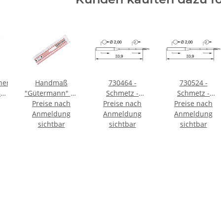
here
Handmaß
730464 -
730524 -
" /
"Gütermann" 20
Schmetz -
Schmetz -
Preise nach
cm
20:05FB170 /
Preise nach
20:05FB180 /
Preise nach
Anmeldung
Anmeldung
134 SUK
Anmeldung
134 SUK
sichtbar
Nadeldicke: 70 /
sichtbar
Nadeldicke: 80 /
sichtbar
Preis pro Karte á
Preis pro Karte á
10 Nadeln
10 Nadeln