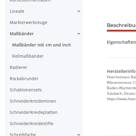
Lineale
Markierwerkzeuge
Beschreib
Maßbänder
Eigenschaften
Maßbänder mit cm und inch
Rollmaßbänder
Radierer
Herstellerinf
Hoechstmass Ba
Rockabrunder
Wiesenstrasse 1
Baden-Württemb
Schablonensets
Sulzbach, Deutsc
https://www.hoe
Schneiderkreideminen
Schneiderkreideplatten
Schneiderkreidestifte
Schreibfarbe