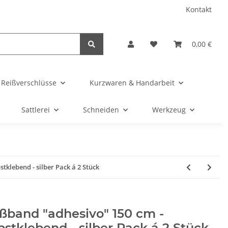
Kontakt
0,00 €
& Reißverschlüsse
Kurzwaren & Handarbeit
Sattlerei
Schneiden
Werkzeug
tklebend - silber Pack á 2 Stück
ßband "adhesivo" 150 cm -
bstklebend - silber Pack á 2 Stück