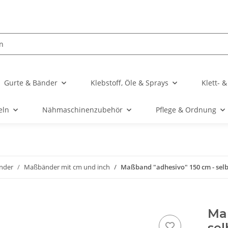
Gurte & Bänder
Klebstoff, Öle & Sprays
Klett- 
eln
Nähmaschinenzubehör
Pflege & Ordnung
nder
Maßbänder mit cm und inch
Maßband "adhesivo" 150 cm - selbs
Ma
sel