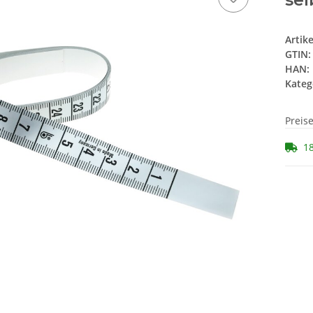
Artik
GTIN:
HAN:
Kateg
Preis
18