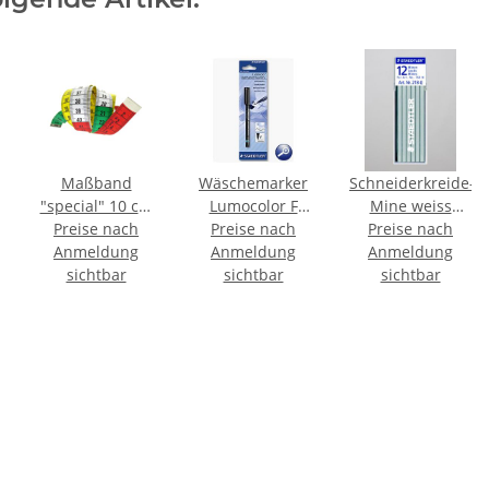
Maßband
Wäschemarker
Schneiderkreide-
"special" 10 cm
Lumocolor F
Mine weiss
Verstärkung 150
Preise nach
Preise nach
schwarz
70x3mm weiche
Preise nach
Anmeldung
cm/cm
Anmeldung
Ausführung
Anmeldung
sichtbar
sichtbar
Pack á 12 Stück
sichtbar