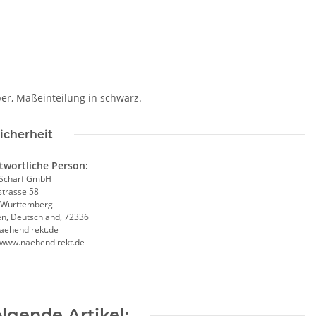
ber, Maßeinteilung in schwarz.
icherheit
twortliche Person:
Scharf GmbH
trasse 58
-Württemberg
en, Deutschland, 72336
aehendirekt.de
//www.naehendirekt.de
lgende Artikel: