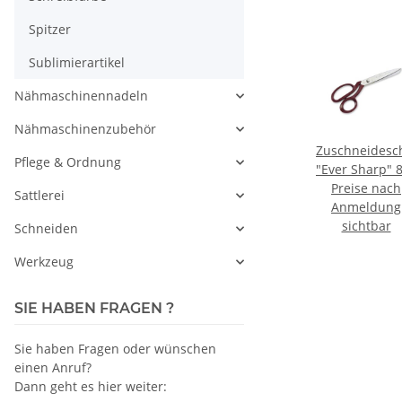
Spitzer
Sublimierartikel
Nähmaschinennadeln
Nähmaschinenzubehör
1-2mm
Kreidezeichner,
Maßband -
Zuschneidesc
Pflege & Ordnung
 leer
Kunststoff zum
selbstklebend -
"Ever Sharp" 8
len
ach
Preise nach
Nachfüllen
gelb links/rechts
Preise nach
Preise nach
20 cm
Sattlerei
ng
Anmeldung
Rolle á 20x1m
Anmeldung
Anmeldung
r
sichtbar
sichtbar
sichtbar
Schneiden
Werkzeug
SIE HABEN FRAGEN ?
Sie haben Fragen oder wünschen
einen Anruf?
Dann geht es hier weiter: