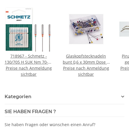
718967 - Schmetz -
Glaskopfstecknadeln
Pin
130/705 H SUK Nm 70-90
bunt 0,6 x 30mm Dose á
ge
SB10-Karte / Nadeldicke
Preise nach Anmeldung
Preise nach Anmeldung
10g
Prei
sichtbar
= 70-90 / Preis pro Karte
sichtbar
Kategorien
SIE HABEN FRAGEN ?
Sie haben Fragen oder wünschen einen Anruf?