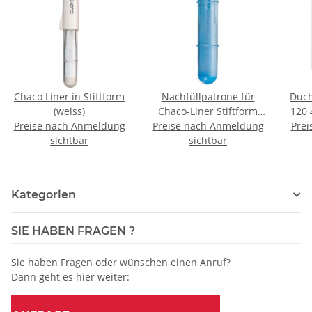
Chaco Liner in Stiftform
Nachfüllpatrone für
Duch
(weiss)
Chaco-Liner Stiftform
120 
Preise nach Anmeldung
Preise nach Anmeldung
(blau)
Prei
- R
sichtbar
sichtbar
Kategorien
SIE HABEN FRAGEN ?
Sie haben Fragen oder wünschen einen Anruf?
Dann geht es hier weiter: