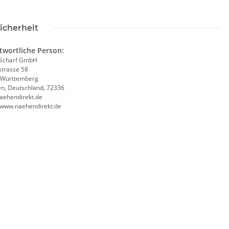
icherheit
twortliche Person:
Scharf GmbH
trasse 58
-Württemberg
en, Deutschland, 72336
aehendirekt.de
//www.naehendirekt.de