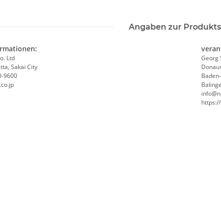
Angaben zur Produkts
ormationen:
veran
o. Ltd
Georg 
ta, Sakai City
Donaus
0-9600
Baden
co.jp
Baling
info@n
https: