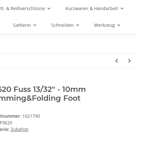
ett- & Reißverschlüsse
Kurzwaren & Handarbeit
Sattlerei
Schneiden
Werkzeug
20 Fuss 13/32" - 10mm
mming&Folding Foot
elnummer:
1021790
P3620
orie:
Zubehör