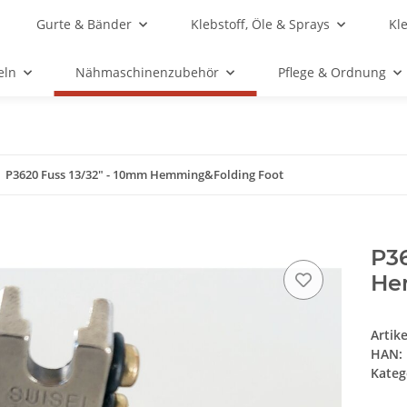
Gurte & Bänder
Klebstoff, Öle & Sprays
Kl
eln
Nähmaschinenzubehör
Pflege & Ordnung
P3620 Fuss 13/32" - 10mm Hemming&Folding Foot
P36
He
Artik
HAN:
Kateg