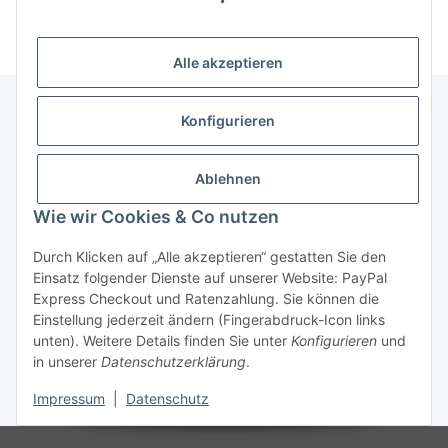
(Mindesttabnahmemenge 10 Stück je Länge und Farbe)
Alle akzeptieren
Konfigurieren
Informationen
Ablehnen
Gesetzliche Informationen
Wie wir Cookies & Co nutzen
Durch Klicken auf „Alle akzeptieren“ gestatten Sie den
Einsatz folgender Dienste auf unserer Website: PayPal
Vertrag widerrufen
Express Checkout und Ratenzahlung. Sie können die
Einstellung jederzeit ändern (Fingerabdruck-Icon links
unten). Weitere Details finden Sie unter
Konfigurieren
und
in unserer
Datenschutzerklärung
.
Impressum
|
Datenschutz
* Alle Preise zzgl. gesetzlicher USt., zzgl.
Versand