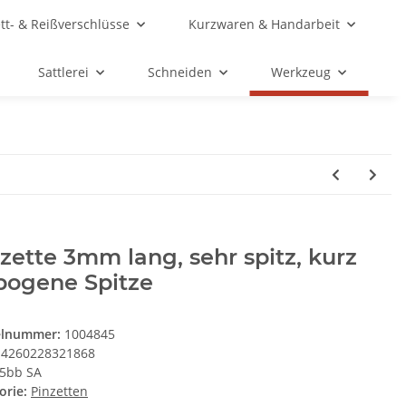
ett- & Reißverschlüsse
Kurzwaren & Handarbeit
Sattlerei
Schneiden
Werkzeug
zette 3mm lang, sehr spitz, kurz
bogene Spitze
elnummer:
1004845
4260228321868
5bb SA
orie:
Pinzetten