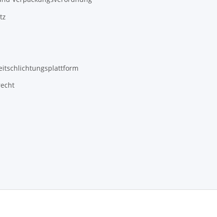
tz
eitschlichtungsplattform
recht