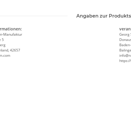
Angaben zur Produkts
ormationen:
veran
n-Manufaktur
Georg 
e 5
Donaus
erg
Baden
hland, 42657
Baling
mm.com
info@n
https: