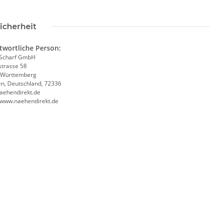
icherheit
twortliche Person:
Scharf GmbH
trasse 58
-Württemberg
en, Deutschland, 72336
aehendirekt.de
//www.naehendirekt.de