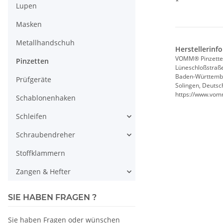
*
Lupen
Masken
Metallhandschuh
Herstellerinf
VOMM® Pinzette
Pinzetten
Lüneschloßstraß
Baden-Württemb
Prüfgeräte
Solingen, Deutsc
https://www.vo
Schablonenhaken
Schleifen
Schraubendreher
Stoffklammern
Zangen & Hefter
SIE HABEN FRAGEN ?
Sie haben Fragen oder wünschen