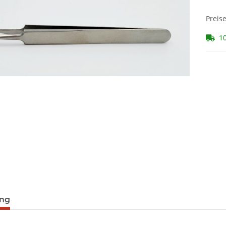
Preis
10
ung