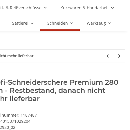
ett- & Reißverschlüsse
Kurzwaren & Handarbeit
Sattlerei
Schneiden
Werkzeug
cht mehr lieferbar
ofi-Schneiderschere Premium 280
 - Restbestand, danach nicht
r lieferbar
elnummer:
1187487
4015371029204
2920_02