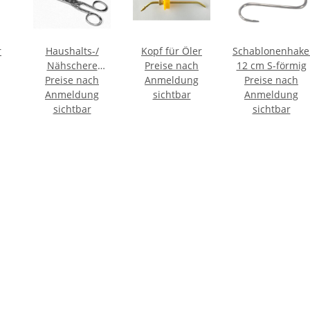
r
Haushalts-/
Kopf für Öler
Schablonenhake
Nähschere
Preise nach
12 cm S-förmig
vernickelt 5,5 " /
Preise nach
Anmeldung
Preise nach
Anmeldung
14 cm
sichtbar
Anmeldung
sichtbar
sichtbar