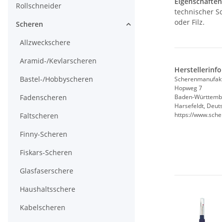
Eigenschaften
Rollschneider
technischer Sc
oder Filz.
Scheren
Allzweckschere
Aramid-/Kevlarscheren
Herstellerinf
Bastel-/Hobbyscheren
Scherenmanufak
Hopweg 7
Fadenscheren
Baden-Württemb
Harsefeldt, Deut
https://www.sch
Faltscheren
Finny-Scheren
Fiskars-Scheren
Glasfaserschere
Haushaltsschere
Kabelscheren