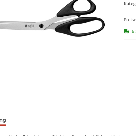
Kateg
Preis
6 
ung