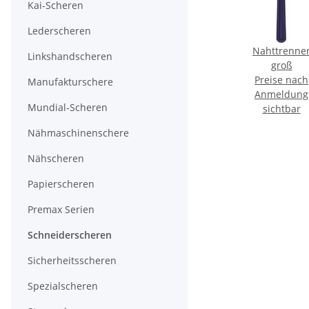
Kai-Scheren
Lederscheren
r für
Textilmarker
707974 -
Nahttrenne
Linkshandscheren
eide-
"Fixoni" K Series
Schmetz -
groß
ach
mit Kugelkopf
Preise nach
07:05MA180 /
Preise nach
Preise nach
Manufakturschere
ng
Anmeldung
Anmeldung
573 N
Anmeldung
Mundial-Scheren
r
sichtbar
Nadeldicke: 80 /
sichtbar
sichtbar
Preis pro Karte á
Nähmaschinenschere
10 Nadeln
Nähscheren
Papierscheren
Premax Serien
Schneiderscheren
Sicherheitsscheren
Spezialscheren