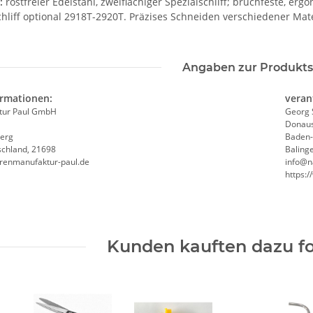
:
rostfreier Edelstahl, zweiflächiger Spezialschliff; bruchfeste, er
hliff optional 2918T-2920T. Präzises Schneiden verschiedener Mate
Angaben zur Produkts
ormationen:
veran
tur Paul GmbH
Georg 
Donaus
erg
Baden
schland, 21698
Baling
erenmanufaktur-paul.de
info@n
https:
Kunden kauften dazu fo