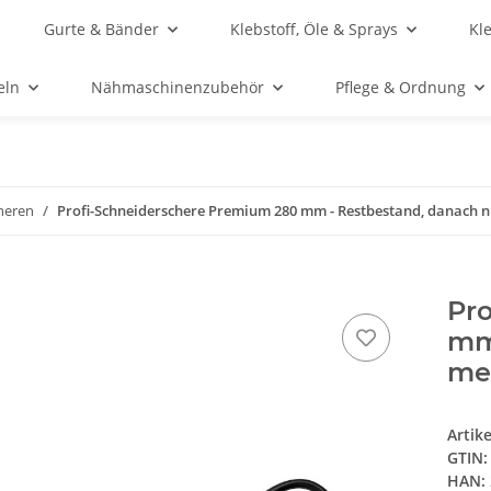
Gurte & Bänder
Klebstoff, Öle & Sprays
Kl
eln
Nähmaschinenzubehör
Pflege & Ordnung
heren
Profi-Schneiderschere Premium 280 mm - Restbestand, danach ni
Pr
mm
meh
Artik
GTIN:
HAN: