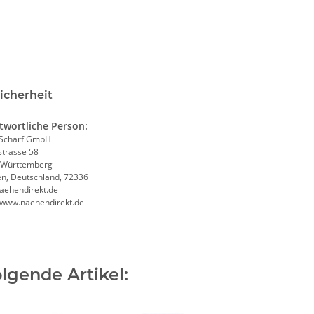
icherheit
twortliche Person:
Scharf GmbH
trasse 58
-Württemberg
en, Deutschland, 72336
aehendirekt.de
//www.naehendirekt.de
lgende Artikel: