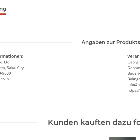
ung
Angaben zur Produkts
ormationen:
veran
o. Ltd
Georg 
ta, Sakai City
Donaus
0-9600
Baden
co.jp
Baling
info@n
https:
Kunden kauften dazu fo