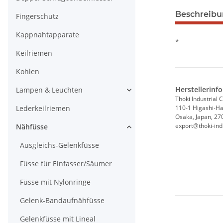
Beschreib
Fingerschutz
Kappnahtapparate
*
Keilriemen
Kohlen
Herstellerinf
Lampen & Leuchten
Thoki Industrial C
Lederkeilriemen
110-1 Higashi-Hat
Osaka, Japan, 27
export@thoki-ind.
Nähfüsse
Ausgleichs-Gelenkfüsse
Füsse für Einfasser/Säumer
Füsse mit Nylonringe
Gelenk-Bandaufnähfüsse
Gelenkfüsse mit Lineal