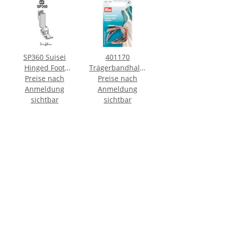
SP360 Suisei
401170
Hinged Foot
Trägerbandhalter
<2mm | 6mm>
Preise nach
haut - KTE á 4
Preise nach
Anmeldung
Anmeldung
ST
sichtbar
sichtbar