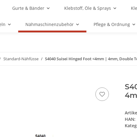
Gurte & Bänder
Klebstoff, Öle & Sprays
Kl
eln
Nähmaschinenzubehör
Pflege & Ordnung
Standard-Nähfüsse
S4040 Suisei Hinged Foot <4mm | 4mm, Double T
S4
4m
Artik
HAN:
Kateg