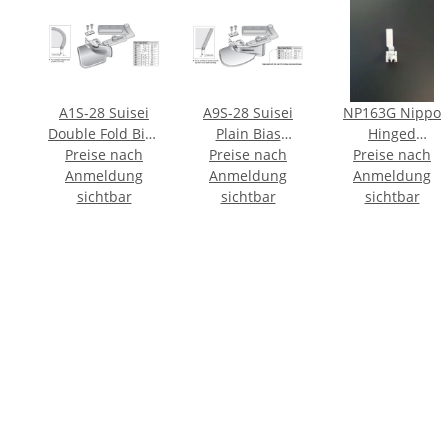
A1S-28 Suisei
A9S-28 Suisei
NP163G Nippo
Double Fold Bias
Plain Bias
Hinged
Preise nach
Binder
Preise nach
Binder
Preise nach
Concealed
Anmeldung
Anmeldung
Anmeldung
Zipper Foot
sichtbar
sichtbar
sichtbar
(STEEL)