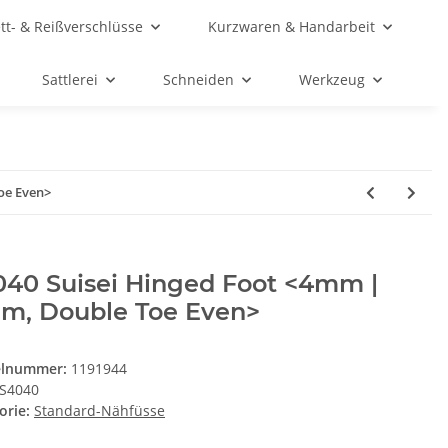
ett- & Reißverschlüsse
Kurzwaren & Handarbeit
Sattlerei
Schneiden
Werkzeug
oe Even>
040 Suisei Hinged Foot <4mm |
m, Double Toe Even>
elnummer:
1191944
S4040
orie:
Standard-Nähfüsse