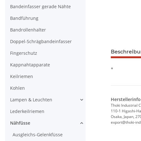
Bandeinfasser gerade Nähte
Bandführung
Bandrollenhalter
Doppel-Schrägbandeinfasser
Beschreib
Fingerschutz
Kappnahtapparate
*
Keilriemen
Kohlen
Herstellerinf
Lampen & Leuchten
Thoki Industrial C
Lederkeilriemen
110-1 Higashi-Hat
Osaka, Japan, 27
export@thoki-ind.
Nähfüsse
Ausgleichs-Gelenkfüsse