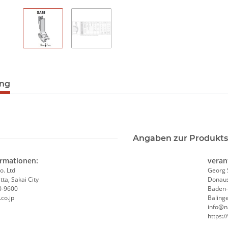
ung
Angaben zur Produkts
ormationen:
veran
o. Ltd
Georg 
ta, Sakai City
Donaus
0-9600
Baden
co.jp
Baling
info@n
https: