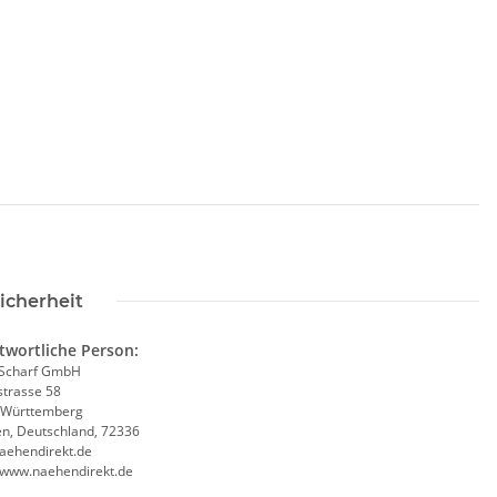
icherheit
twortliche Person:
Scharf GmbH
trasse 58
-Württemberg
en, Deutschland, 72336
aehendirekt.de
//www.naehendirekt.de