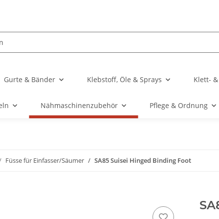
Gurte & Bänder
Klebstoff, Öle & Sprays
Klett- 
eln
Nähmaschinenzubehör
Pflege & Ordnung
Füsse für Einfasser/Säumer
SA85 Suisei Hinged Binding Foot
SA8