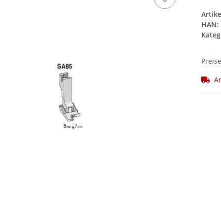
Artik
HAN:
Kateg
Preis
Ar