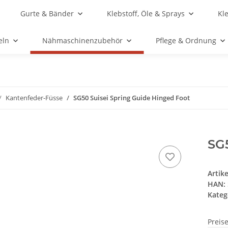
Gurte & Bänder
Klebstoff, Öle & Sprays
Kl
eln
Nähmaschinenzubehör
Pflege & Ordnung
Kantenfeder-Füsse
SG50 Suisei Spring Guide Hinged Foot
SG5
Artik
HAN:
Kateg
Preis