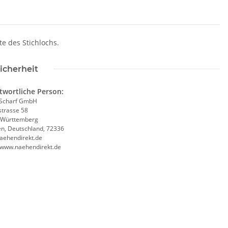
e des Stichlochs.
icherheit
twortliche Person:
Scharf GmbH
trasse 58
-Württemberg
en, Deutschland, 72336
aehendirekt.de
//www.naehendirekt.de