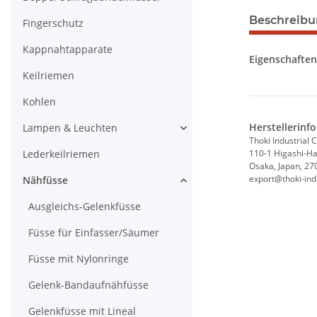
Beschreib
Fingerschutz
Kappnahtapparate
Eigenschaften
Keilriemen
Kohlen
Herstellerinf
Lampen & Leuchten
Thoki Industrial C
Lederkeilriemen
110-1 Higashi-Hat
Osaka, Japan, 27
export@thoki-ind.
Nähfüsse
Ausgleichs-Gelenkfüsse
Füsse für Einfasser/Säumer
Füsse mit Nylonringe
Gelenk-Bandaufnähfüsse
Gelenkfüsse mit Lineal