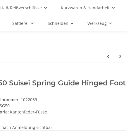
ett- & Reißverschlüsse
Kurzwaren & Handarbeit
Sattlerei
Schneiden
Werkzeug
0 Suisei Spring Guide Hinged Foot
elnummer:
1022039
SG50
orie:
Kantenfeder-Füsse
e nach Anmeldung sichtbar