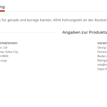
ung
:
für gerade und kurvige Kanten. KEIN Führungsteil an der Rückseit
Angaben zur Produkts
ormationen:
veran
o. Ltd
Georg 
ta, Sakai City
Donaus
0-9600
Baden
co.jp
Baling
info@n
https: