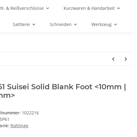
ett- & Reißverschlüsse
Kurzwaren & Handarbeit
Sattlerei
Schneiden
Werkzeug
1 Suisei Solid Blank Foot <10mm |
mm>
elnummer:
1022216
SP61
orie:
Rohlinge