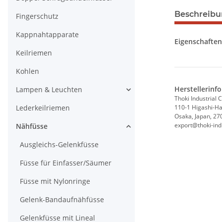
Beschreib
Fingerschutz
Kappnahtapparate
Eigenschafte
Keilriemen
Kohlen
Herstellerinf
Lampen & Leuchten
Thoki Industrial C
Lederkeilriemen
110-1 Higashi-Hat
Osaka, Japan, 27
export@thoki-ind.
Nähfüsse
Ausgleichs-Gelenkfüsse
Füsse für Einfasser/Säumer
Füsse mit Nylonringe
Gelenk-Bandaufnähfüsse
Gelenkfüsse mit Lineal