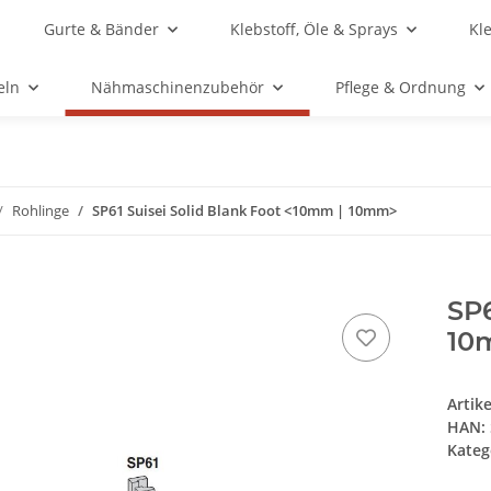
Gurte & Bänder
Klebstoff, Öle & Sprays
Kl
eln
Nähmaschinenzubehör
Pflege & Ordnung
Rohlinge
SP61 Suisei Solid Blank Foot <10mm | 10mm>
SP6
10
Artik
HAN:
Kateg