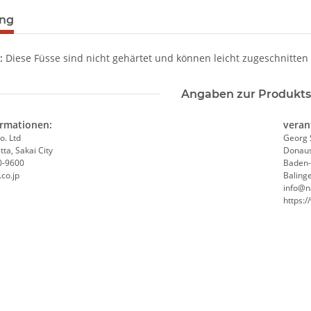
ung
n:
Diese Füsse sind nicht gehärtet und können leicht zugeschnitte
Angaben zur Produkts
ormationen:
veran
o. Ltd
Georg 
ta, Sakai City
Donaus
0-9600
Baden
co.jp
Baling
info@n
https: