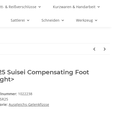
ett- & Reißverschlüsse
Kurzwaren & Handarbeit
Sattlerei
Schneiden
Werkzeug
25 Suisei Compensating Foot
ight>
elnummer:
1022238
SR25
orie:
Ausgleichs-Gelenkfüsse