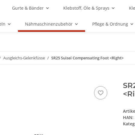
Gurte & Bänder
Klebstoff, Öle & Sprays
Kl
eln
Nähmaschinenzubehör
Pflege & Ordnung
Ausgleichs-Gelenkfüsse
SR25 Suisei Compensating Foot <Right>
SR
<R
Artik
HAN:
Kateg