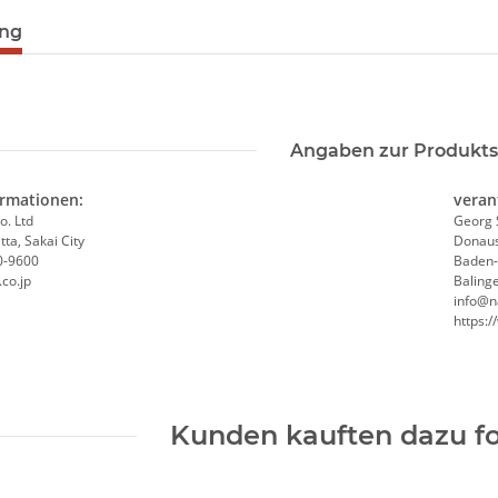
ung
Angaben zur Produkts
ormationen:
veran
o. Ltd
Georg 
ta, Sakai City
Donaus
0-9600
Baden
co.jp
Baling
info@n
https:
Kunden kauften dazu fo