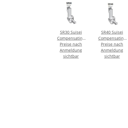
SR30 Suisei
SR40 Suisei
Compensating
Compensating
Foot <Right>
Preise nach
Foot <Right>
Preise nach
Anmeldung
Anmeldung
sichtbar
sichtbar