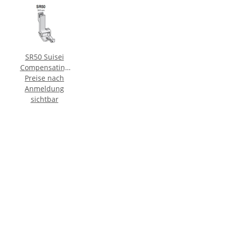
SR50 Suisei
Compensating
Foot <Right>
Preise nach
Anmeldung
sichtbar