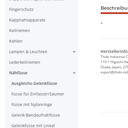
Beschreib
Fingerschutz
Kappnahtapparate
*
Keilriemen
Kohlen
Herstellerinf
Lampen & Leuchten
Thoki Industrial C
Lederkeilriemen
110-1 Higashi-Hat
Osaka, Japan, 27
export@thoki-ind.
Nähfüsse
Ausgleichs-Gelenkfüsse
Füsse für Einfasser/Säumer
Füsse mit Nylonringe
Gelenk-Bandaufnähfüsse
Gelenkfüsse mit Lineal