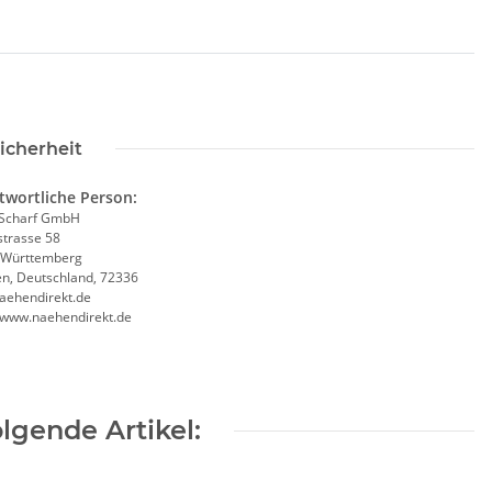
icherheit
twortliche Person:
Scharf GmbH
trasse 58
-Württemberg
en, Deutschland, 72336
aehendirekt.de
//www.naehendirekt.de
lgende Artikel: