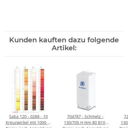
Kunden kauften dazu folgende
Artikel:
Saba 120 - 0288 - 10
704787 - Schmetz -
7
Kreuzwickel mit 1000 m
130/705 H Nm 80 B10-
130/705