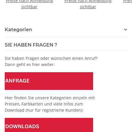
- Farbnummer angeben
Preise nach Anmeldung
Preise nach Anmeldung
Magazin / Nadeldicke =
Prei
Maga
sichtbar
80 / Preis pro Karte
sichtbar
Kategorien
SIE HABEN FRAGEN ?
Sie haben Fragen oder wünschen einen Anruf?
Dann geht es hier weiter:
Hier finden Sie unsere Kategorien einzeln mit
Preisen, Farbkarten und viele Infos zum
Download (nur für registrierte Kunden):