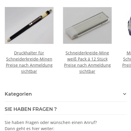
Druckhalter für
Schneiderkreide-Mine
Mi
Schneiderkreide-Minen
weiß Pack á 12 Stück
Sch
Preise nach Anmeldung
Preise nach Anmeldung
Prei
sichtbar
sichtbar
Kategorien
SIE HABEN FRAGEN ?
Sie haben Fragen oder wünschen einen Anruf?
Dann geht es hier weiter: