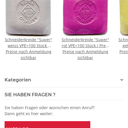
Schneiderkreide "Super"
Schneiderkreide "Super"
Schn
weiss VPE=100 Stück /
rot VPE=100 Stück / Preis
ge
Preise nach Anmeldung
Preis pro Stück
Preise nach Anmeldung
pro Stück
Prei
sichtbar
sichtbar
Kategorien
SIE HABEN FRAGEN ?
Sie haben Fragen oder wünschen einen Anruf?
Dann geht es hier weiter: