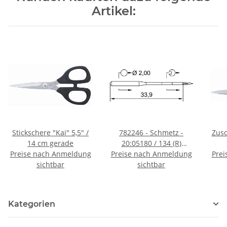
Artikel:
Stickschere "Kai" 5,5" /
782246 - Schmetz -
Zusc
14 cm gerade
20:05180 / 134 (R)
Preise nach Anmeldung
Preise nach Anmeldung
Nadeldicke: 80 / Preis
Prei
sichtbar
pro Karte á 10 Nadeln
sichtbar
Kategorien