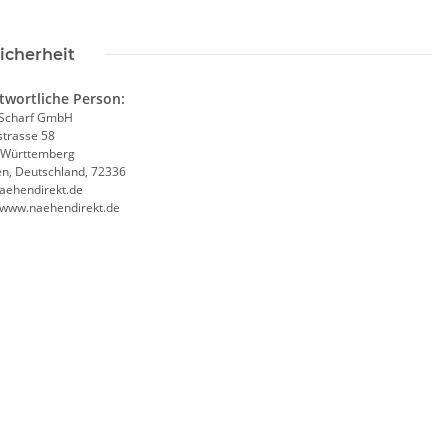
icherheit
twortliche Person:
Scharf GmbH
trasse 58
-Württemberg
en, Deutschland, 72336
aehendirekt.de
//www.naehendirekt.de