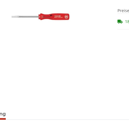
Preis
18
ung