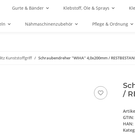
Gurte & Bänder
Klebstoff, Öle & Sprays
Kl
eln
Nähmaschinenzubehör
Pflege & Ordnung
litz Kunststoffgriff
Schraubendreher "WIHA" 4,0x200mm / RESTBESTA
Sc
/ 
Artik
GTIN:
HAN:
Kateg