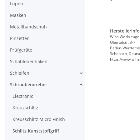
*
Lupen
Masken
Metallhandschuh
Herstellerinf
Wiha Werkzeug
Pinzetten
Obertalstr. 3-7
Baden-Württemb
Prüfgeräte
Schonach, Deuts
https://www.wih
Schablonenhaken
Schleifen
Schraubendreher
Electronic
Kreuzschlitz
Kreuzschlitz Micro Finish
Schlitz Kunststoffgriff