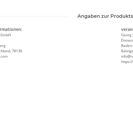
Angaben zur Produkts
ormationen:
veran
e GmbH
Georg 
Donaus
erg
Baden
chland, 78136
Baling
a.com
info@n
https: