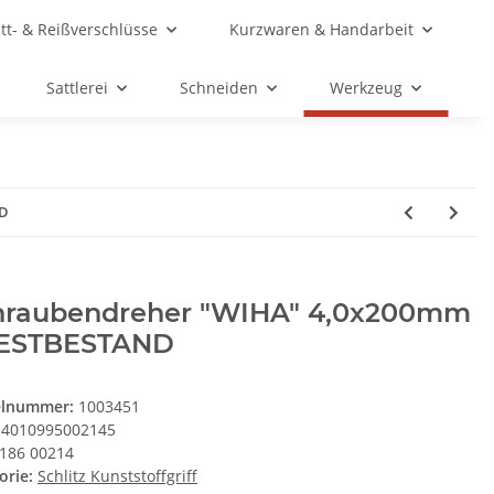
ett- & Reißverschlüsse
Kurzwaren & Handarbeit
Sattlerei
Schneiden
Werkzeug
ND
hraubendreher "WIHA" 4,0x200mm
RESTBESTAND
elnummer:
1003451
4010995002145
186 00214
orie:
Schlitz Kunststoffgriff