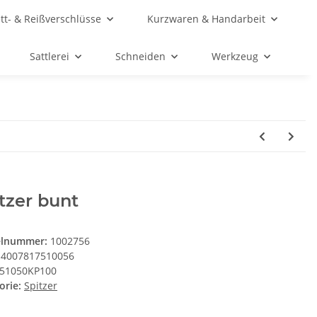
ett- & Reißverschlüsse
Kurzwaren & Handarbeit
Sattlerei
Schneiden
Werkzeug
tzer bunt
elnummer:
1002756
4007817510056
51050KP100
orie:
Spitzer