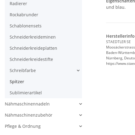
Eigenschafte
Radierer
und blau.
Rockabrunder
Schablonensets
Herstellerinf
Schneiderkreideminen
STAEDTLER SE
Moosäckerstrass
Schneiderkreideplatten
Baden-Württemb
Nürnberg, Deuts
Schneiderkreidestifte
https://www.stae
Schreibfarbe
Spitzer
Sublimierartikel
Nähmaschinennadeln
Nähmaschinenzubehör
Pflege & Ordnung