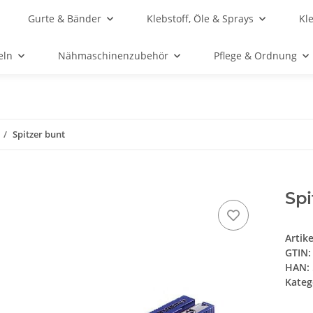
Gurte & Bänder
Klebstoff, Öle & Sprays
Kl
eln
Nähmaschinenzubehör
Pflege & Ordnung
Spitzer bunt
Spi
Artik
GTIN:
HAN:
Kateg