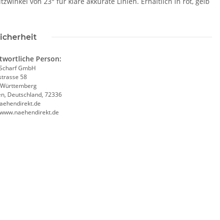
winkel von 23° für klare akkurate Linien. Erhältlich in rot, gelb
icherheit
twortliche Person:
Scharf GmbH
trasse 58
-Württemberg
en, Deutschland, 72336
aehendirekt.de
//www.naehendirekt.de