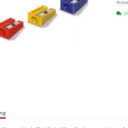
Preis
27
ung