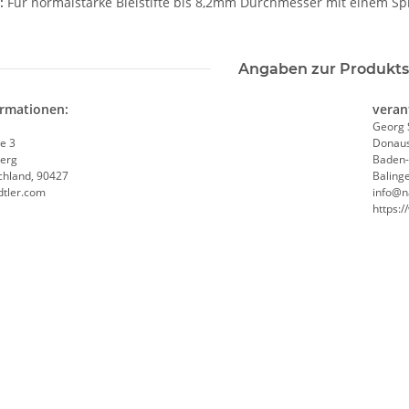
n:
Für normalstarke Bleistifte bis 8,2mm Durchmesser mit einem Spitz
Angaben zur Produkts
ormationen:
veran
Georg 
e 3
Donaus
erg
Baden
chland, 90427
Baling
dtler.com
info@n
https: