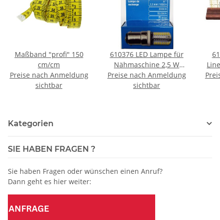
Maßband "profi" 150
610376 LED Lampe für
61
cm/cm
Nähmaschine 2,5 W
Line
Preise nach Anmeldung
Preise nach Anmeldung
Bajonett - KTE á 1 ST
Prei
sichtbar
sichtbar
Kategorien
SIE HABEN FRAGEN ?
Sie haben Fragen oder wünschen einen Anruf?
Dann geht es hier weiter: