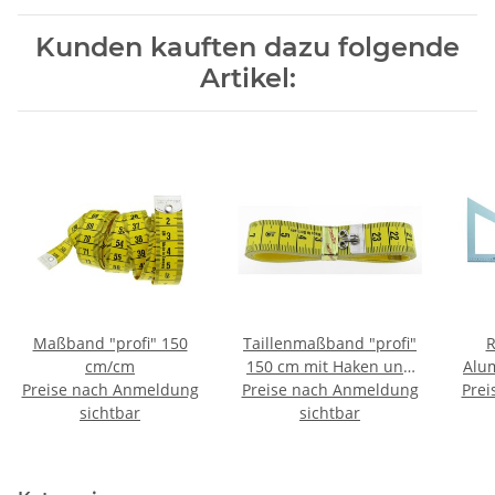
Kunden kauften dazu folgende
Artikel:
Maßband "profi" 150
Taillenmaßband "profi"
R
cm/cm
150 cm mit Haken und
Alu
Preise nach Anmeldung
Preise nach Anmeldung
Lochung
Prei
sichtbar
sichtbar