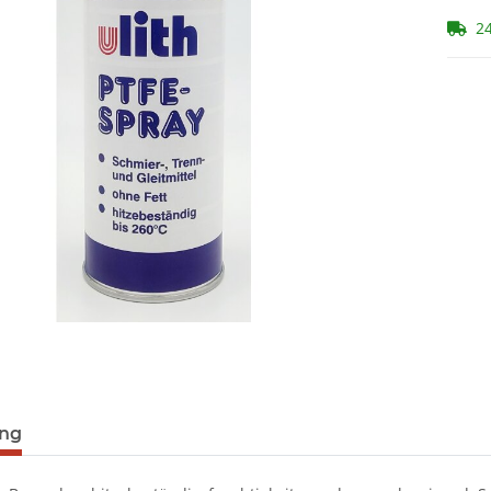
24
ung