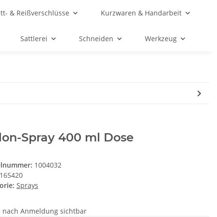
ett- & Reißverschlüsse
Kurzwaren & Handarbeit
Sattlerei
Schneiden
Werkzeug
lon-Spray 400 ml Dose
elnummer:
1004032
165420
orie:
Sprays
e nach Anmeldung sichtbar