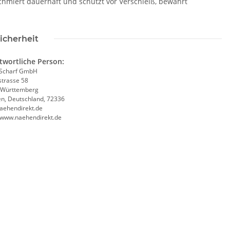
chmiert dauerhaft und schützt vor Verschleiß, bewahrt
icherheit
twortliche Person:
Scharf GmbH
trasse 58
-Württemberg
en, Deutschland, 72336
aehendirekt.de
//www.naehendirekt.de