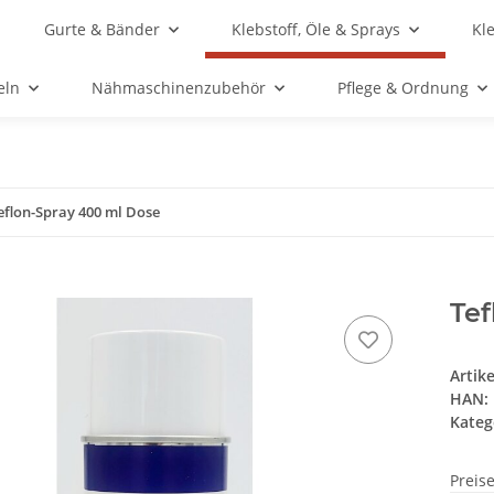
Gurte & Bänder
Klebstoff, Öle & Sprays
Kl
eln
Nähmaschinenzubehör
Pflege & Ordnung
eflon-Spray 400 ml Dose
Tef
Artik
HAN:
Kateg
Preis