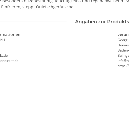
n:
Besonders hitzebeständig, feuchtigkeits- und regenabweisend. S
r Einfrieren, stoppt Quietschgeräusche.
Angaben zur Produkts
ormationen:
veran
mbH
Georg 
Donaus
Baden
kt.de
Baling
endirekt.de
info@n
https: