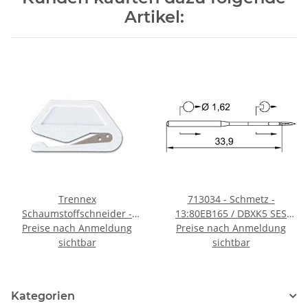
Artikel:
Trennex
713034 - Schmetz -
Schaumstoffschneider -
13:80EB165 / DBXK5 SES
Auslaufartikel - Restbestand
Preise nach Anmeldung
Nadeldicke: 65 / Preis pro
Preise nach Anmeldung
sichtbar
Karte á 10 Nadeln
sichtbar
Kategorien