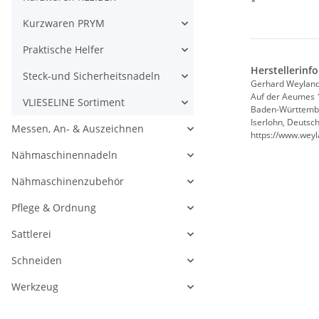
*
Kurzwaren PRYM
Praktische Helfer
Herstellerinf
Steck-und Sicherheitsnadeln
Gerhard Weylan
Auf der Aeumes 
VLIESELINE Sortiment
Baden-Württemb
Iserlohn, Deutsc
Messen, An- & Auszeichnen
https://www.weyl
Nähmaschinennadeln
Nähmaschinenzubehör
Pflege & Ordnung
Sattlerei
Schneiden
Werkzeug