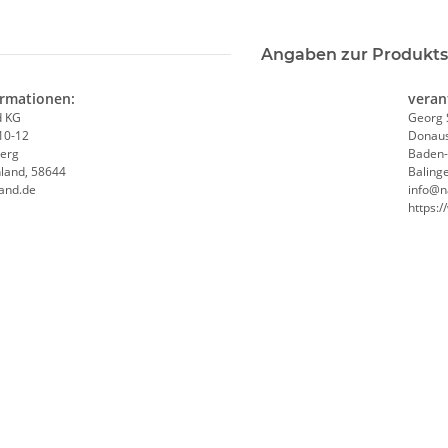
Angaben zur Produkts
ormationen:
veran
d KG
Georg 
10-12
Donaus
erg
Baden
hland, 58644
Baling
and.de
info@n
https: