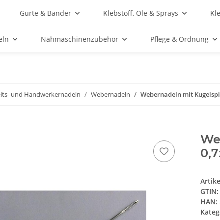
Gurte & Bänder
Klebstoff, Öle & Sprays
Kl
eln
Nähmaschinenzubehör
Pflege & Ordnung
its- und Handwerkernadeln
Webernadeln
Webernadeln mit Kugelspi
We
0,
Artik
GTIN:
HAN:
Kateg