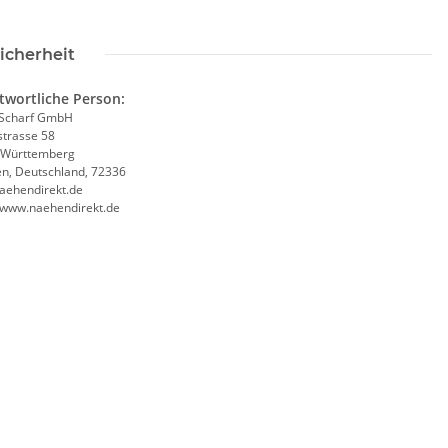
icherheit
twortliche Person:
Scharf GmbH
trasse 58
-Württemberg
en, Deutschland, 72336
aehendirekt.de
//www.naehendirekt.de