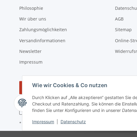
Philosophie
Datenschu
Wir über uns
AGB
Zahlungsmöglichkeiten
Sitemap
Versandinformationen
Online-Str
Newsletter
Widerrufs
Impressum
Wie wir Cookies & Co nutzen
Vertrag widerrufen
Durch Klicken auf „Alle akzeptieren“ gestatten Sie 
Checkout und Ratenzahlung. Sie können die Einstellu
finden Sie unter
Konfigurieren
und in unserer
Datens
Impressum
|
Datenschutz
* Alle Preise zzgl. gesetzlicher USt., zzgl.
Versand