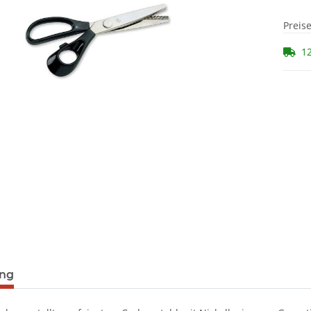
Preis
12
ung