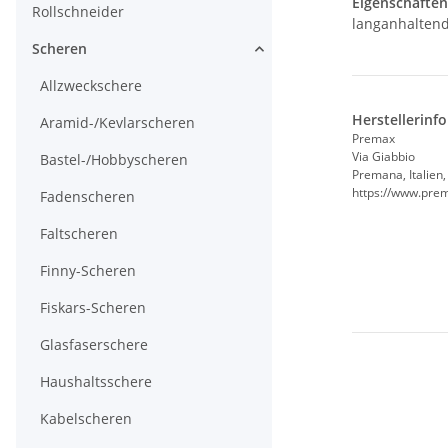
Eigenschaften
Rollschneider
langanhaltend
Scheren
Allzweckschere
Herstellerinf
Aramid-/Kevlarscheren
Premax
Via Giabbio
Bastel-/Hobbyscheren
Premana, Italien
https://www.prem
Fadenscheren
Faltscheren
Finny-Scheren
Fiskars-Scheren
Glasfaserschere
Haushaltsschere
Kabelscheren