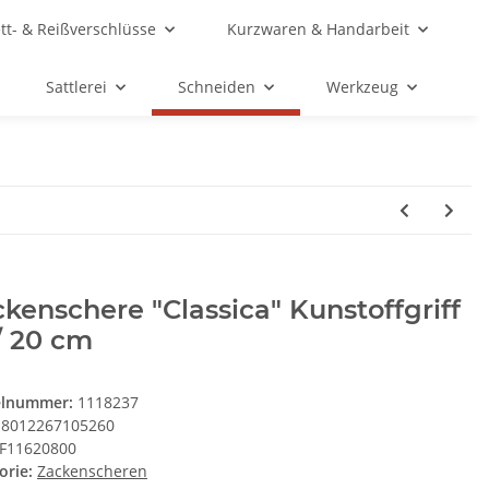
ett- & Reißverschlüsse
Kurzwaren & Handarbeit
Sattlerei
Schneiden
Werkzeug
kenschere "Classica" Kunstoffgriff
/ 20 cm
elnummer:
1118237
8012267105260
F11620800
orie:
Zackenscheren