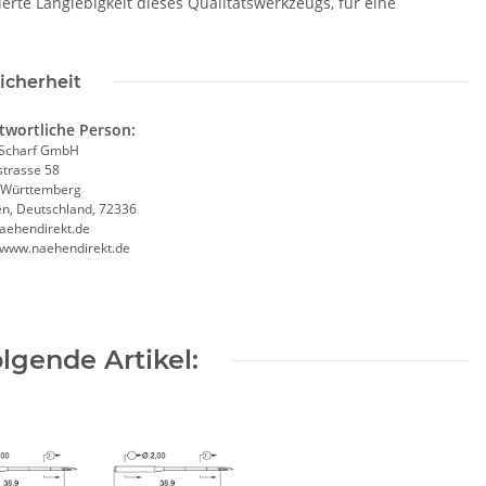
erte Langlebigkeit dieses Qualitätswerkzeugs, für eine
icherheit
twortliche Person:
Scharf GmbH
trasse 58
-Württemberg
en, Deutschland, 72336
aehendirekt.de
//www.naehendirekt.de
lgende Artikel: