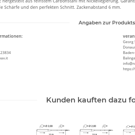
:
hergestellt aus feinstem Carbonstahl mit Nickellegierung. Garanti
e Schärfe und den perfekten Schnitt. Zackenabstand 6 mm.
Angaben zur Produkts
ormationen:
veran
Georg 
Donaus
, 23834
Baden
ax.it
Baling
info@n
https:
Kunden kauften dazu fo