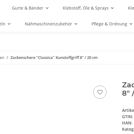
Gurte & Bänder
Klebstoff, Öle & Sprays
Kl
eln
Nähmaschinenzubehör
Pflege & Ordnung
ren
Zackenschere "Classica" Kunstoffgriff 8" / 20 cm
Zac
8" 
Artik
GTIN:
HAN:
Kateg