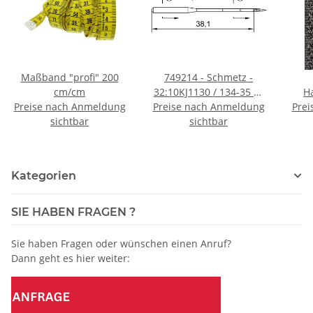
Maßband "profi" 200
749214 - Schmetz -
cm/cm
32:10KJ1130 / 134-35 DI
H
Preise nach Anmeldung
Preise nach Anmeldung
Nadeldicke: 130 / Preis
schw
Prei
sichtbar
pro Karte á 10 Nadeln
sichtbar
Kategorien
SIE HABEN FRAGEN ?
Sie haben Fragen oder wünschen einen Anruf?
Dann geht es hier weiter: