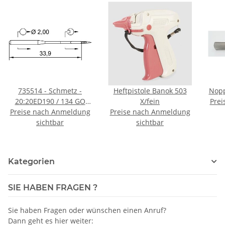
735514 - Schmetz -
Heftpistole Banok 503
Nopp
20:20ED190 / 134 GO
X/fein
Prei
Preise nach Anmeldung
RRT Nadeldicke: 90 /
Preise nach Anmeldung
Preis pro Karte á 10
sichtbar
sichtbar
Nadeln
Kategorien
SIE HABEN FRAGEN ?
Sie haben Fragen oder wünschen einen Anruf?
Dann geht es hier weiter: