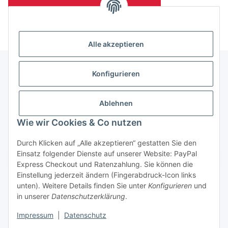
(Mindesttabnahmemenge 10 Stück je Länge und Farbe)
Alle akzeptieren
Konfigurieren
Informationen
Ablehnen
Gesetzliche Informationen
Wie wir Cookies & Co nutzen
Durch Klicken auf „Alle akzeptieren“ gestatten Sie den
Einsatz folgender Dienste auf unserer Website: PayPal
Vertrag widerrufen
Express Checkout und Ratenzahlung. Sie können die
Einstellung jederzeit ändern (Fingerabdruck-Icon links
unten). Weitere Details finden Sie unter
Konfigurieren
und
in unserer
Datenschutzerklärung
.
Impressum
|
Datenschutz
* Alle Preise zzgl. gesetzlicher USt., zzgl.
Versand