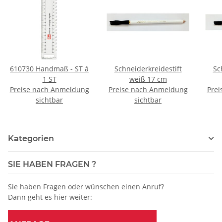
610730 Handmaß - ST á
Schneiderkreidestift
Sc
1 ST
weiß 17 cm
Preise nach Anmeldung
Preise nach Anmeldung
Prei
sichtbar
sichtbar
Kategorien
SIE HABEN FRAGEN ?
Sie haben Fragen oder wünschen einen Anruf?
Dann geht es hier weiter: