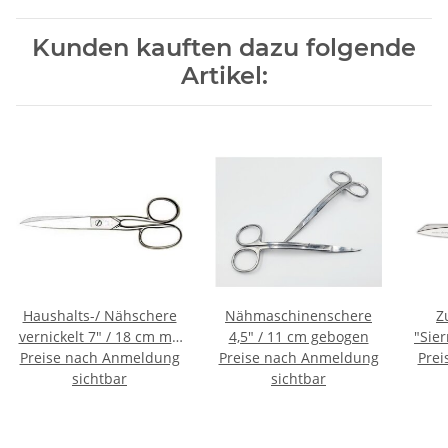
Kunden kauften dazu folgende
Artikel:
Haushalts-/ Nähschere
Nähmaschinenschere
Z
vernickelt 7" / 18 cm mit
4,5" / 11 cm gebogen
"Sier
Preise nach Anmeldung
Ovalauge
Preise nach Anmeldung
Prei
sichtbar
sichtbar