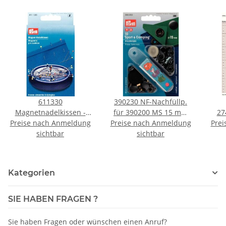
611330
390230 NF-Nachfüllp.
Magnetnadelkissen -
für 390200 MS 15 mm
274
Preise nach Anmeldung
KAR á 1 ST
Preise nach Anmeldung
brüniert - KTE á 10 ST
1163
Prei
sichtbar
sichtbar
Kategorien
SIE HABEN FRAGEN ?
Sie haben Fragen oder wünschen einen Anruf?