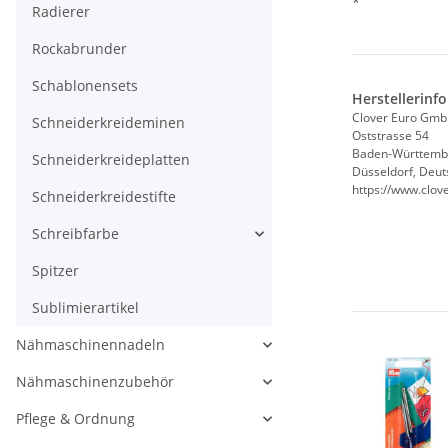
*
Radierer
Rockabrunder
Schablonensets
Herstellerinf
Clover Euro Gm
Schneiderkreideminen
Oststrasse 54
Baden-Württemb
Schneiderkreideplatten
Düsseldorf, Deut
https://www.clov
Schneiderkreidestifte
Schreibfarbe
Spitzer
Sublimierartikel
Nähmaschinennadeln
Nähmaschinenzubehör
Pflege & Ordnung