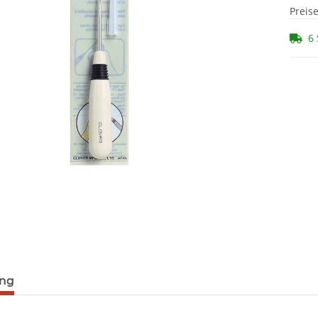
Preis
6 
ung