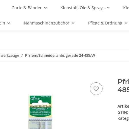
Gurte & Bänder
Klebstoff, Öle & Sprays
Kl
eln
Nähmaschinenzubehör
Pflege & Ordnung
rwerkzeuge
Pfriem/Schneiderahle, gerade 24-485/W
Pfr
48
Artik
GTIN:
Kateg