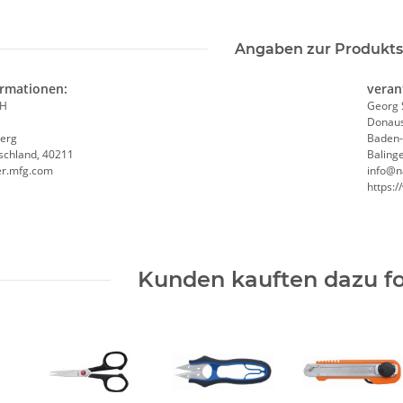
Angaben zur Produkts
ormationen:
veran
bH
Georg 
Donaus
erg
Baden
schland, 40211
Baling
er.mfg.com
info@n
https:
Kunden kauften dazu fo