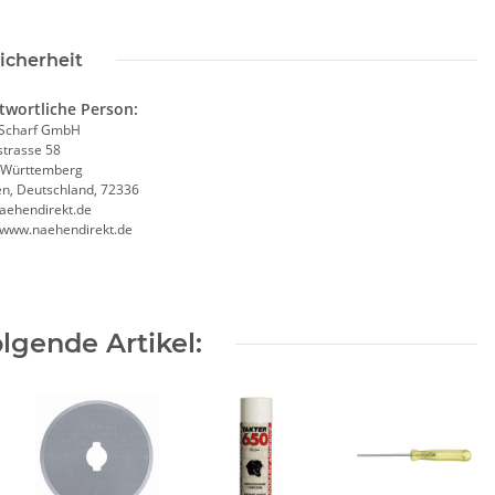
icherheit
twortliche Person:
Scharf GmbH
trasse 58
-Württemberg
en, Deutschland, 72336
aehendirekt.de
//www.naehendirekt.de
lgende Artikel: