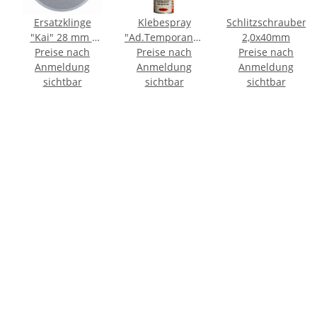
ter
Ersatzklinge
Klebespray
Schlitzschraubend
"Kai" 28 mm (
"Ad.Temporaneo
2,0x40mm
Pack á 2 Stück)
Preise nach
Preise nach
Takter 650"
Preise nach
Anmeldung
Dose á 500ml
Anmeldung
Anmeldung
L
sichtbar
sichtbar
sichtbar