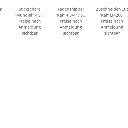
em
Stickschere
Fadensnipper
Zuschneider/Cut
"Mundial" 4,5" /
"Kai" 4 3/4" / 9,5
"Kai" LP-200 ,
ff
11 cm mit schw.
Preise nach
Preise nach
cm
Größe L 155 mm
Preise nach
TE
Kunststoffgriff
Anmeldung
Anmeldung
Anmeldung
-
sichtbar
sichtbar
AUSLAUFARTIKE
sichtbar