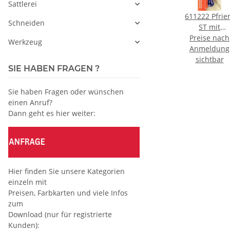
Sattlerei
eide-
Druckhalter für
Locheisen 14
611222 Pfri
Schneiden
t-
Schneiderkreide-
mm
ST mit
(12
ach
Preise nach
Minen
Preise nach
Kunststoffgri
Preise nach
Werkzeug
ng
)
Anmeldung
Anmeldung
und Hülse - K
Anmeldung
r
sichtbar
sichtbar
sichtbar
á 1 ST
SIE HABEN FRAGEN ?
Sie haben Fragen oder wünschen
einen Anruf?
Dann geht es hier weiter:
Hier finden Sie unsere Kategorien
einzeln mit
Preisen, Farbkarten und viele Infos
zum
Download (nur für registrierte
Kunden):