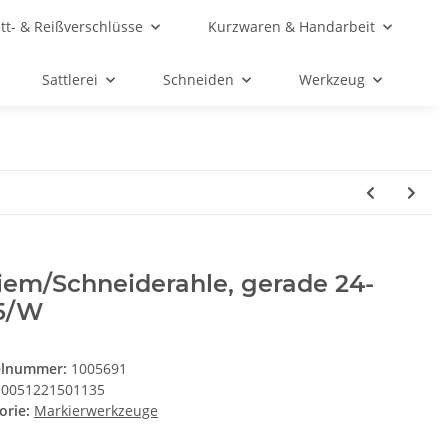
ett- & Reißverschlüsse
Kurzwaren & Handarbeit
Sattlerei
Schneiden
Werkzeug
iem/Schneiderahle, gerade 24-
5/W
elnummer:
1005691
0051221501135
orie:
Markierwerkzeuge